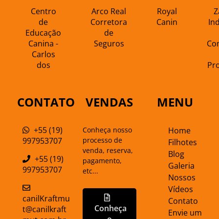
Centro
Arco Real
Royal
Z
de
Corretora
Canin
In
Educação
de
Canina -
Seguros
Co
Carlos
dos
Pr
Anjos
An
CONTATO
VENDAS
MENU
+55 (19)
Conheça nosso
Home
997953707
processo de
Filhotes
venda, reserva,
Blog
+55 (19)
pagamento,
Galeria
997953707
etc...
Nossos
Vídeos
canilKraftmu
Contato
Conheça
t@canilkraft
Envie um