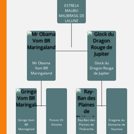
ESTRELA
MALIBU
MALIBRASIL DE
LALUNE
Mr Obama
Glock du
Vom BR
Dragon Rouge
Maringaland
de Jupiter
Gringo Vom
Poison Ot
Ray-Ban des
Eragone du
BR
Vitosha
Plaines de
Domaine de
Maringalad
Thiérache
Vauroux