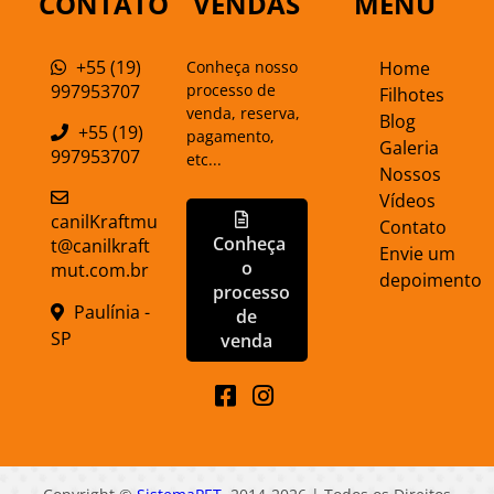
CONTATO
VENDAS
MENU
+55 (19)
Conheça nosso
Home
997953707
processo de
Filhotes
venda, reserva,
Blog
+55 (19)
pagamento,
Galeria
997953707
etc...
Nossos
Vídeos
canilKraftmu
Contato
Conheça
t@canilkraft
Envie um
o
mut.com.br
depoimento
processo
Paulínia -
de
SP
venda